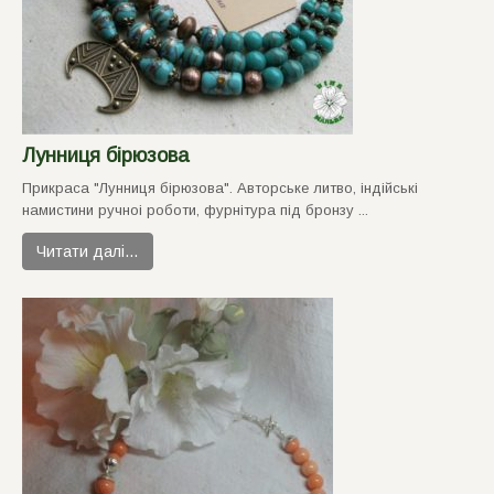
Лунниця бiрюзова
Прикраса "Лунниця бiрюзова". Авторське литво, iндiйськi
намистини ручноi роботи, фурнiтура пiд бронзу ...
Читати далі…