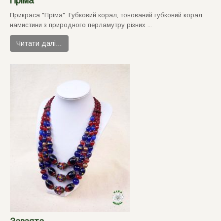
Пріма
Прикраса "Прiма". Губковий корал, тонований губковий корал,
намистини з природного перламутру рiзних ...
Читати далі…