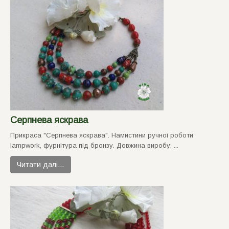
Серпнева яскрава
Прикраса "Серпнева яскрава". Намистини ручноi роботи
lampwork, фурнiтура пiд бронзу. Довжина виробу: ...
Читати далі…