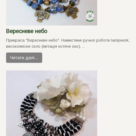
Вересневе небо
Прикраса "Вересневе небо". Намистини ручноi роботи lampwork,
високоякiсне скло (iмiтацiя котяче око), ...
Читати далі…