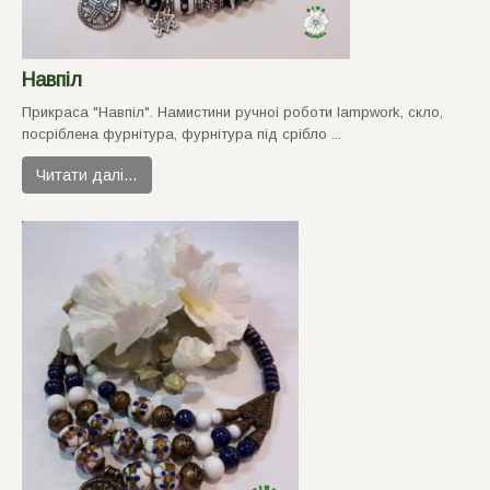
Навпіл
Прикраса "Навпiл". Намистини ручноi роботи lampwork, скло,
посрiблена фурнiтура, фурнiтура пiд срiбло ...
Читати далі…