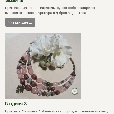
Завзята
Прикраса "Завзята". Намистини ручноi роботи lampwork,
високоякiсне скло, фурнiтура пiд бронзу. Довжина ...
Читати далі…
Газдиня-3
Прикраса "Газдиня-3". Рожевий кварц, родонiт, тонований онiкс,