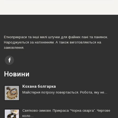
Етноприкраси та iншi милi штучки для файних панi та панянок.
Народжуються за натхненням. А також виготовляються на
замовлення.
Новини
Кохана болгарка
Майстерня потроху повертається. Робота, яку не…
Святково-зимове. Прикраса “Чорна сварга”. Чергове
коло…