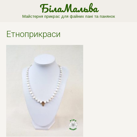
БілаМальва
Майстерня прикрас для файних пані та панянок
Етноприкраси