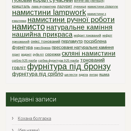
губковий
котяче око (імітація)
кришталь
лазурит
лава вулканічна
лунниця
намистини cloisonne
намистини lampwork
намистини з
намистини ручної роботи
емалями
намисто
натуральне каміння
нашийна прикраса
нефрит тонований
нефріт
перламутр
посріблена
онікс тонований
пресований
фурнітура
пресоване натуральне каміння
пресбірюза
скляні намистини
сережки
пірит
родоніт
рубеліт
тонований
срiбло 925 проби
срiбна фурнiтура 925 проби
фурнітура під бронзу
говліт
фурнітура під срібло
яшма
шелести
ядвіга
янтар
Недавні записи
Кохана болгарка
(без назви)