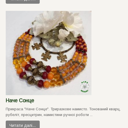
Наче Сонце
Прикраса "Наче Сонце". Триразкове намисто. Тонований кварц,
рубелiт, пресцитрин, намистини ручноi роботи ...
Читати далі…