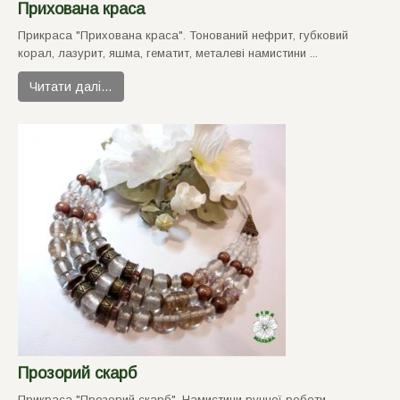
Прихована краса
Прикраса "Прихована краса". Тонований нефрит, губковий
корал, лазурит, яшма, гематит, металевi намистини ...
Читати далі…
Прозорий скарб
Прикраса "Прозорий скарб". Намистини ручної роботи