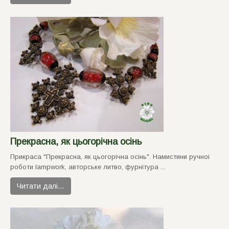
Прекрасна, як цьогорiчна осiнь
Прикраса "Прекрасна, як цьогорiчна осiнь". Намистини ручноi
роботи lampwork, авторське литво, фурнiтура ...
Читати далі…