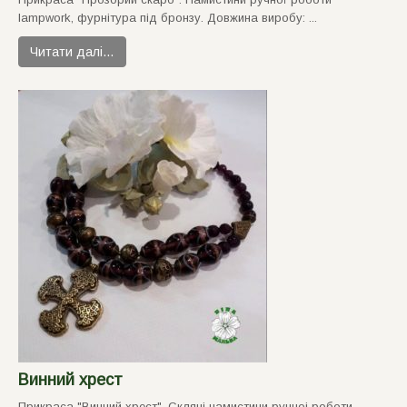
lampwork, фурнiтура пiд бронзу. Довжина виробу: ...
Читати далі…
Винний хрест
Прикраса "Винний хрест". Склянi намистини ручноi роботи