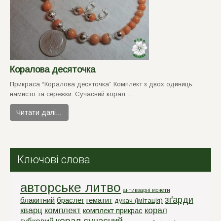
Коралова десяточка
Прикраса “Коралова десяточка” Комплект з двох одиниць:
намисто та сережки. Сучасний корал, ...
Читати далі…
Ключові слова
авторське литво
антикварні монети
зґарди
блакитний
браслет
гематит
дукач (імітація)
кварц
комплект
корал
комплект прикрас
корал сучасний