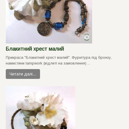
Блакитний хрест малий
Прикраса "Блакитний хрест малий". Фурнiтура пiд бронзу,
намистини lampwork (вiдлитi на замовлення) ...
Читати далі…