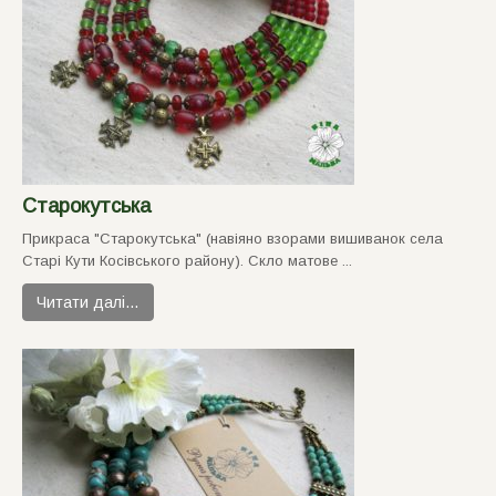
Старокутська
Прикраса "Старокутська" (навiяно взорами вишиванок села
Старi Кути Косiвського району). Скло матове ...
Читати далі…