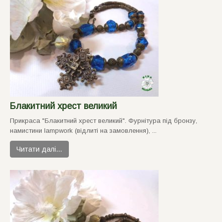
Блакитний хрест великий
Прикраса "Блакитний хрест великий". Фурнiтура пiд бронзу,
намистини lampwork (вiдлитi на замовлення), ...
Читати далі…