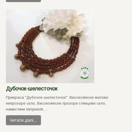
Дубочок-шелесточок
Прикраса "Дубочок-шелесточок". Високоякiсне матове
непрозоре скло, Високоякiсне прозоре глянцеве скло,
намистини lampwork, ...
Читати далі…