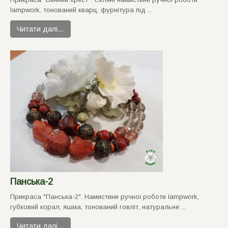
lampwork, тонований кварц, фурнiтура пiд ...
Читати далі…
Панська-2
Прикраса "Панська-2". Намистини ручноi роботи lampwork,
губковий корал, яшма, тонований говлiт, натуральне ...
Читати далі…