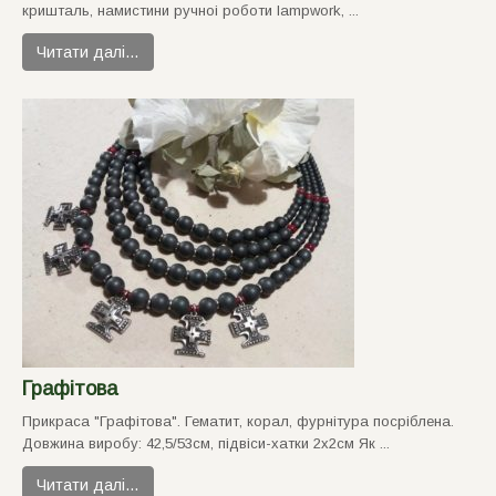
кришталь, намистини ручноi роботи lampwork, ...
Читати далі…
Графiтова
Прикраса "Графiтова". Гематит, корал, фурнiтура посрiблена.
Довжина виробу: 42,5/53см, пiдвiси-хатки 2х2см Як ...
Читати далі…