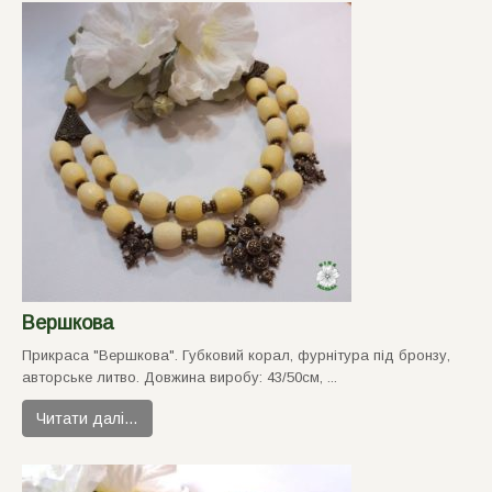
Вершкова
Прикраса "Вершкова". Губковий корал, фурнiтура пiд бронзу,
авторське литво. Довжина виробу: 43/50см, ...
Читати далі…