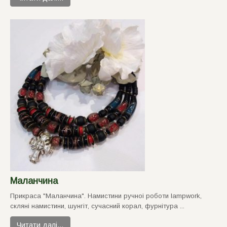
Маланчина
Прикраса "Маланчина". Намистини ручноi роботи lampwork,
склянi намистини, шунгiт, сучасний корал, фурнiтура ...
Читати далі…