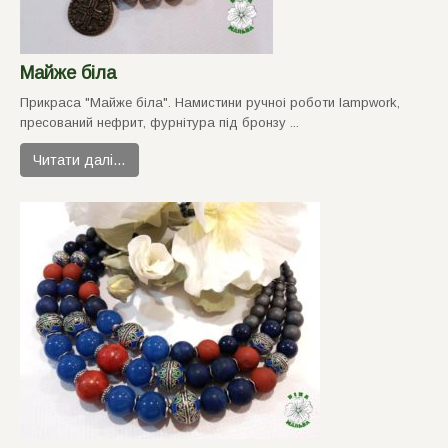
Майже біла
Прикраса "Майже бiла". Намистини ручноi роботи lampwork,
пресований нефрит, фурнiтура пiд бронзу ...
Читати далі…