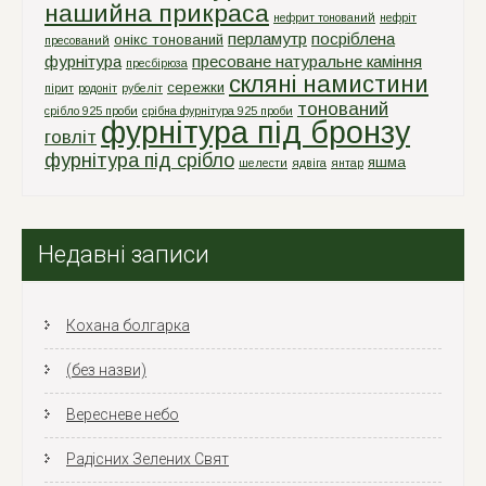
нашийна прикраса
нефрит тонований
нефріт
перламутр
посріблена
онікс тонований
пресований
фурнітура
пресоване натуральне каміння
пресбірюза
скляні намистини
сережки
пірит
родоніт
рубеліт
тонований
срiбло 925 проби
срiбна фурнiтура 925 проби
фурнітура під бронзу
говліт
фурнітура під срібло
яшма
шелести
ядвіга
янтар
Недавні записи
Кохана болгарка
(без назви)
Вересневе небо
Радісних Зелених Свят