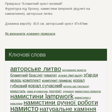
Прикраса “Блакитний хрест великий”.
Фурнiтура пiд бронзу, намистини lampwork (вiдлитi на
замовлення), авторське литво.
Довжина виробу: 43,5 см, авторський хрест 47х47мм
Як визначити довжину прикраси
Ключові слова
авторське литво
антикварні монети
зґарди
блакитний
браслет
гематит
дукач (імітація)
кварц
комплект
корал
комплект прикрас
корал сучасний
губковий
котяче око (імітація)
кришталь
лазурит
лава вулканічна
лунниця
намистини cloisonne
намистини lampwork
намистини з
намистини ручної роботи
емалями
намисто
натуральне каміння