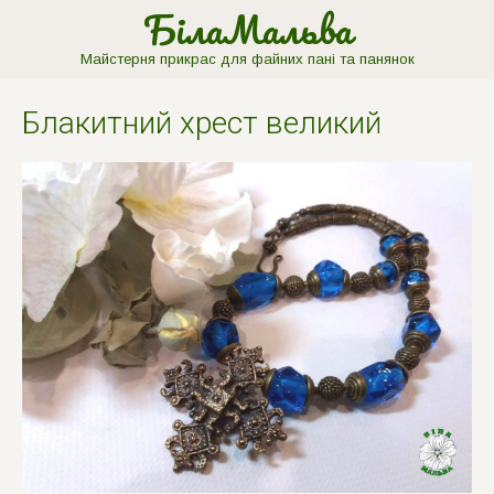
БілаМальва
Майстерня прикрас для файних пані та панянок
Блакитний хрест великий