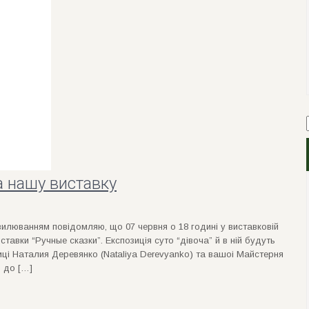
 нашу виставку
вилюванням повiдомляю, що 07 червня о 18 годинi у виставковiй
ставки “Ручные сказки”. Експозицiя суто “дiвоча” й в нiй будуть
ицi Наталия Деревянко (Nataliya Derevyanko) та вашоi Майстерня
 до […]