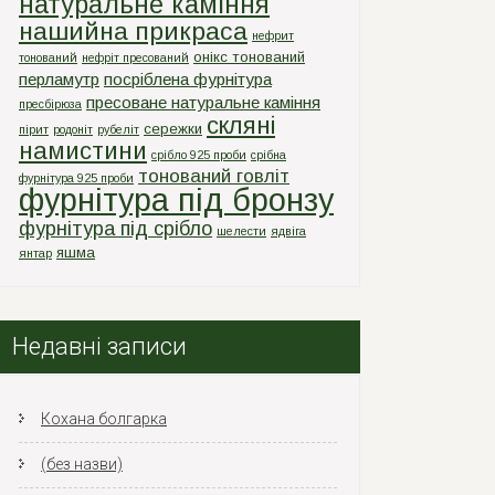
натуральне каміння
нашийна прикраса
нефрит
онікс тонований
тонований
нефріт пресований
перламутр
посріблена фурнітура
пресоване натуральне каміння
пресбірюза
скляні
сережки
пірит
родоніт
рубеліт
намистини
срiбло 925 проби
срiбна
тонований говліт
фурнiтура 925 проби
фурнітура під бронзу
фурнітура під срібло
шелести
ядвіга
яшма
янтар
Недавні записи
Кохана болгарка
(без назви)