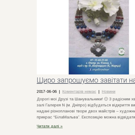
Щиро запрошуємо завітати на
2017-06-06
|
Коментарів немає
|
Новини
Дорогi моi Друзi та Шанувальники! 🙂 З радiсним х
залi Галерея N (м. Дніпро) вiдбудеться вiдкриття ви
наданi рiзноплановi твори двох майстрiв – художн
прикрас “БiлаМальва”. Експозицiю можна вiдвiдати
Читати далі »