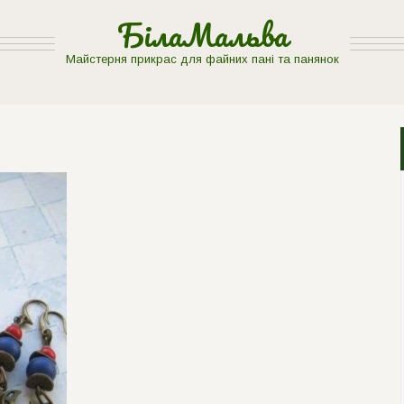
БілаМальва
Майстерня прикрас для файних пані та панянок