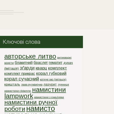
Ключові слова
авторське литво
антикварні
блакитний
браслет
гематит
дукач
монети
зґарди
кварц
комплект
(імітація)
корал губковий
комплект прикрас
корал сучасний
котяче око (імітація)
кришталь
лазурит
лава вулканічна
лунниця
намистини
намистини cloisonne
lampwork
намистини з емалями
намистини ручної
намисто
роботи