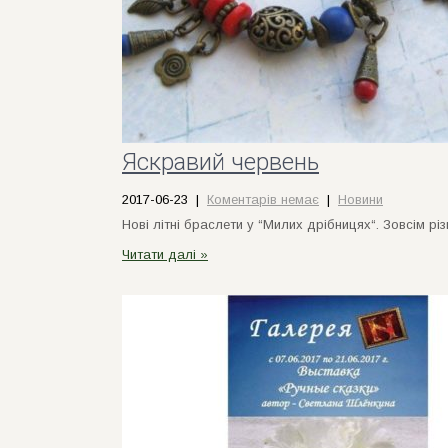
Яскравий червень
2017-06-23
|
Коментарів немає
|
Новини
Нові літні браслети у “Милих дрібницях“. Зовсім різ
Читати далі »