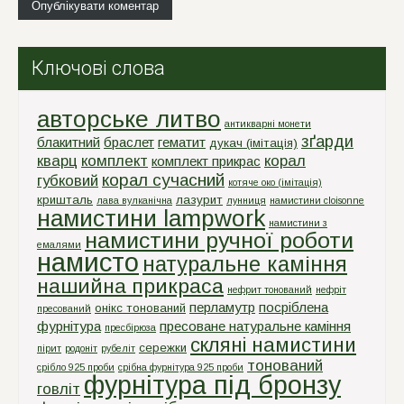
Ключові слова
авторське литво
антикварні монети
зґарди
блакитний
браслет
гематит
дукач (імітація)
кварц
комплект
корал
комплект прикрас
корал сучасний
губковий
котяче око (імітація)
кришталь
лазурит
лава вулканічна
лунниця
намистини cloisonne
намистини lampwork
намистини з
намистини ручної роботи
емалями
намисто
натуральне каміння
нашийна прикраса
нефрит тонований
нефріт
перламутр
посріблена
онікс тонований
пресований
фурнітура
пресоване натуральне каміння
пресбірюза
скляні намистини
сережки
пірит
родоніт
рубеліт
тонований
срiбло 925 проби
срiбна фурнiтура 925 проби
фурнітура під бронзу
говліт