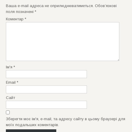
t
Ваша e-mail адреса не оприлюднюватиметься.
Обов’язкові
n
поля позначені
*
a
Коментар
*
v
i
g
a
t
i
o
Ім'я
*
n
Email
*
Сайт
Зберегти моє ім'я, e-mail, та адресу сайту в цьому браузері для
моїх подальших коментарів.