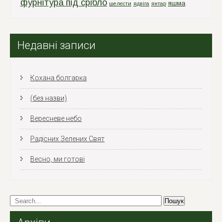
фурнітура під срібло
яшма
шелести
ядвіга
янтар
Недавні записи
Кохана болгарка
(без назви)
Вересневе небо
Радісних Зелених Свят
Весно, ми готові