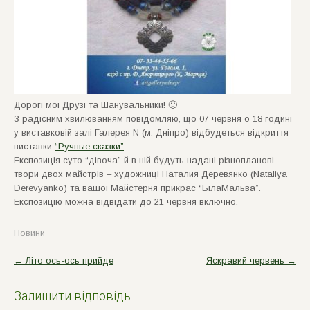
Дорогi моi Друзi та Шанувальники! 🙂
З радiсним хвилюванням повiдомляю, що 07 червня о 18 годинi
у виставковiй залi Галерея N (м. Дніпро) вiдбудеться вiдкриття
виставки
“Ручные сказки”
.
Експозицiя суто “дiвоча” й в нiй будуть наданi рiзноплановi
твори двох майстрiв – художницi Наталия Деревянко (Nataliya
Derevyanko) та вашоi Майстерня прикрас “БiлаМальва”.
Експозицiю можна вiдвiдати до 21 червня включно.
Новини
P
←
Літо ось-ось прийде
Яскравий червень
→
o
s
Залишити відповідь