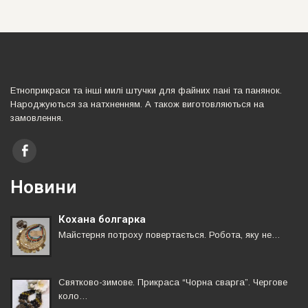
Етноприкраси та iншi милi штучки для файних панi та панянок.
Народжуються за натхненням. А також виготовляються на
замовлення.
Новини
Кохана болгарка
Майстерня потроху повертається. Робота, яку не…
Святково-зимове. Прикраса “Чорна сварга”. Чергове
коло…