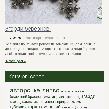
Згарди березневі
2017-04-20
|
Коментарів немає
|
Новини
Не люблю показувати роботи на замовлення, доки вони не
доїхали до господарів. А оцю вже можна. Згарди березневі.
Срібні згарди, срібна фурнітура, яскраві кольори.
Читати далі »
Ключові слова
авторське литво
антикварні монети
зґарди
блакитний
браслет
гематит
дукач (імітація)
кварц
комплект
корал
комплект прикрас
корал сучасний
губковий
котяче око (імітація)