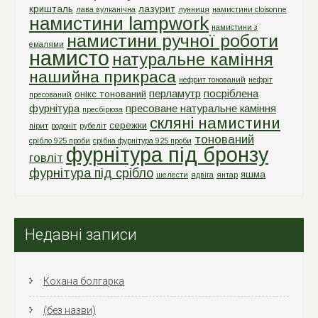
кришталь
лазурит
лава вулканічна
лунниця
намистини cloisonne
намистини lampwork
намистини з
намистини ручної роботи
емалями
намисто
натуральне каміння
нашийна прикраса
нефрит тонований
нефріт
перламутр
посріблена
онікс тонований
пресований
фурнітура
пресоване натуральне каміння
пресбірюза
скляні намистини
сережки
пірит
родоніт
рубеліт
тонований
срiбло 925 проби
срiбна фурнiтура 925 проби
фурнітура під бронзу
говліт
фурнітура під срібло
яшма
шелести
ядвіга
янтар
Недавні записи
Кохана болгарка
(без назви)