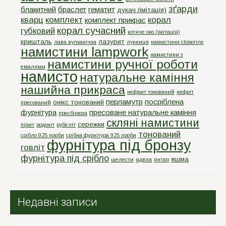
зґарди
блакитний
браслет
гематит
дукач (імітація)
кварц
комплект
корал
комплект прикрас
корал сучасний
губковий
котяче око (імітація)
кришталь
лазурит
лава вулканічна
лунниця
намистини cloisonne
намистини lampwork
намистини з
намистини ручної роботи
емалями
намисто
натуральне каміння
нашийна прикраса
нефрит тонований
нефріт
перламутр
посріблена
онікс тонований
пресований
фурнітура
пресоване натуральне каміння
пресбірюза
скляні намистини
сережки
пірит
родоніт
рубеліт
тонований
срiбло 925 проби
срiбна фурнiтура 925 проби
фурнітура під бронзу
говліт
фурнітура під срібло
яшма
шелести
ядвіга
янтар
Недавні записи