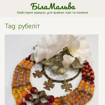
БілаМальва
Майстерня прикрас для файних пані та панянок
Tag: рубеліт