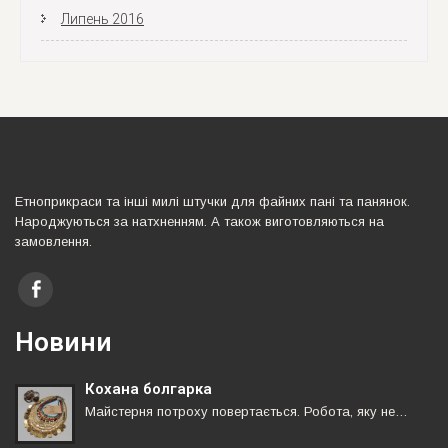
Липень 2016
Етноприкраси та iншi милi штучки для файних панi та панянок.
Народжуються за натхненням. А також виготовляються на
замовлення.
Новини
Кохана болгарка
Майстерня потроху повертається. Робота, яку не…