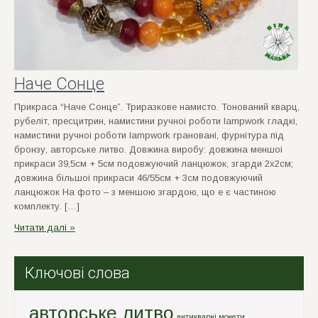
Наче Сонце
Прикраса “Наче Сонце”. Триразкове намисто. Тонований кварц,
рубелiт, пресцитрин, намистини ручноi роботи lampwork гладкi,
намистини ручноi роботи lampwork гранованi, фурнiтура пiд
бронзу, авторське литво. Довжина виробу: довжина меншоi
прикраси 39,5см + 5см подовжуючий ланцюжок, згарди 2х2см;
довжина бiльшоi прикраси 46/55см + 3см подовжуючий
ланцюжок На фото – з меншою згардою, що е є частиною
комплекту. […]
Читати далі »
Ключові слова
авторське литво
антикварні монети