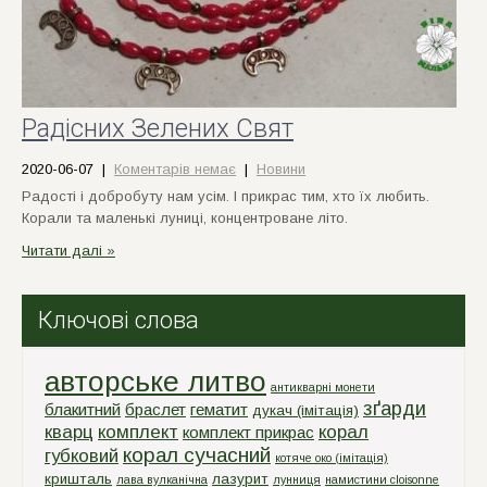
Радісних Зелених Свят
2020-06-07
|
Коментарів немає
|
Новини
Радості і добробуту нам усім. І прикрас тим, хто їх любить.
Корали та маленькі луниці, концентроване літо.
Читати далі »
Ключові слова
авторське литво
антикварні монети
зґарди
блакитний
браслет
гематит
дукач (імітація)
кварц
комплект
корал
комплект прикрас
корал сучасний
губковий
котяче око (імітація)
кришталь
лазурит
лава вулканічна
лунниця
намистини cloisonne