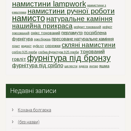
намистини lampwork
намистини з
намистини ручної роботи
емалями
намисто
натуральне каміння
нашийна прикраса
нефрит тонований
нефріт
перламутр
посріблена
онікс тонований
пресований
фурнітура
пресоване натуральне каміння
пресбірюза
скляні намистини
сережки
пірит
родоніт
рубеліт
тонований
срiбло 925 проби
срiбна фурнiтура 925 проби
фурнітура під бронзу
говліт
фурнітура під срібло
яшма
шелести
ядвіга
янтар
Недавні записи
Кохана болгарка
(без назви)