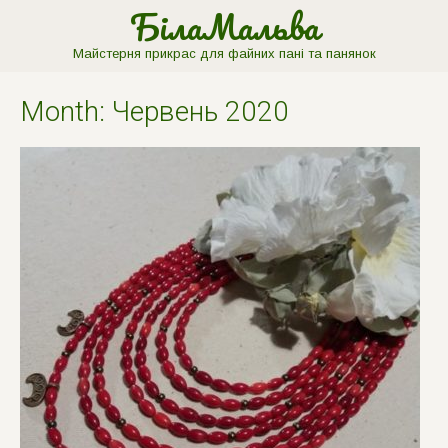
БілаМальва
Майстерня прикрас для файних пані та панянок
Month:
Червень 2020