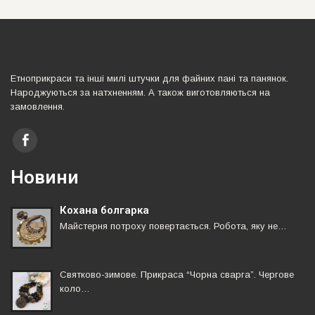
Етноприкраси та iншi милi штучки для файних панi та панянок.
Народжуються за натхненням. А також виготовляються на
замовлення.
Новини
Кохана болгарка
Майстерня потроху повертається. Робота, яку не…
Святково-зимове. Прикраса “Чорна сварга”. Чергове
коло…