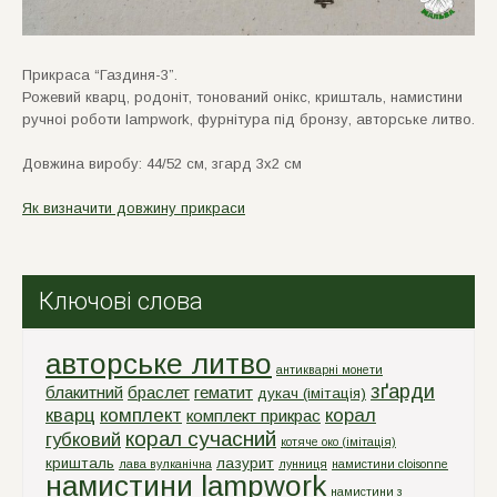
Прикраса “Газдиня-3”.
Рожевий кварц, родонiт, тонований онiкс, кришталь, намистини
ручноi роботи lampwork, фурнiтура пiд бронзу, авторське литво.
Довжина виробу: 44/52 см, згард 3х2 см
Як визначити довжину прикраси
Ключові слова
авторське литво
антикварні монети
зґарди
блакитний
браслет
гематит
дукач (імітація)
кварц
комплект
корал
комплект прикрас
корал сучасний
губковий
котяче око (імітація)
кришталь
лазурит
лава вулканічна
лунниця
намистини cloisonne
намистини lampwork
намистини з