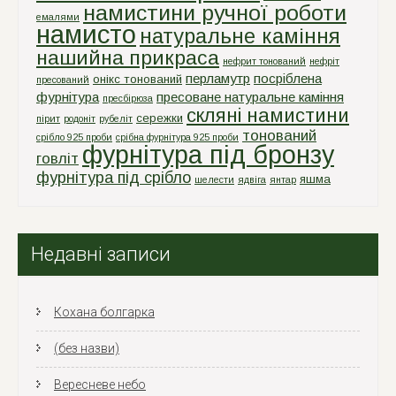
намистини ручної роботи
емалями
намисто
натуральне каміння
нашийна прикраса
нефрит тонований
нефріт
перламутр
посріблена
онікс тонований
пресований
фурнітура
пресоване натуральне каміння
пресбірюза
скляні намистини
сережки
пірит
родоніт
рубеліт
тонований
срiбло 925 проби
срiбна фурнiтура 925 проби
фурнітура під бронзу
говліт
фурнітура під срібло
яшма
шелести
ядвіга
янтар
Недавні записи
Кохана болгарка
(без назви)
Вересневе небо