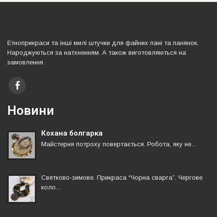
Етноприкраси та iншi милi штучки для файних панi та панянок.
Народжуються за натхненням. А також виготовляються на
замовлення.
Новини
Кохана болгарка
Майстерня потроху повертається. Робота, яку не…
Святково-зимове. Прикраса “Чорна сварга”. Чергове
коло…