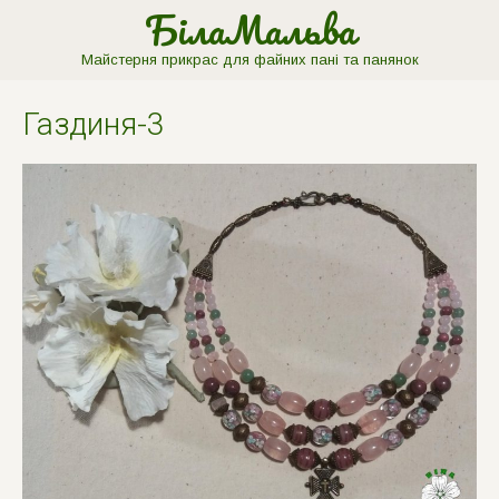
БілаМальва
Майстерня прикрас для файних пані та панянок
Газдиня-3