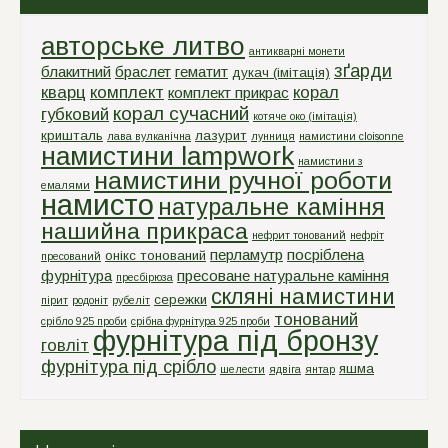
авторське литво
антикварні монети
зґарди
блакитний
браслет
гематит
дукач (імітація)
кварц
комплект
корал
комплект прикрас
корал сучасний
губковий
котяче око (імітація)
кришталь
лазурит
лава вулканічна
лунниця
намистини cloisonne
намистини lampwork
намистини з
намистини ручної роботи
емалями
намисто
натуральне каміння
нашийна прикраса
нефрит тонований
нефріт
перламутр
посріблена
онікс тонований
пресований
фурнітура
пресоване натуральне каміння
пресбірюза
скляні намистини
сережки
пірит
родоніт
рубеліт
тонований
срiбло 925 проби
срiбна фурнiтура 925 проби
фурнітура під бронзу
говліт
фурнітура під срібло
яшма
шелести
ядвіга
янтар