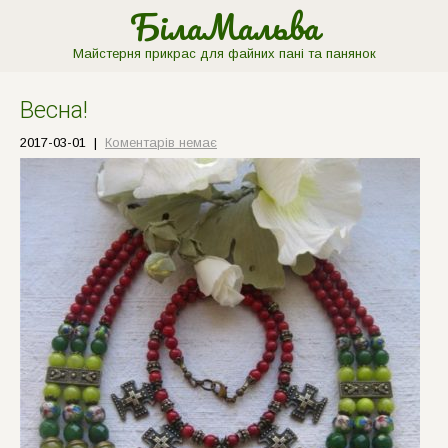
БілаМальва
Майстерня прикрас для файних пані та панянок
Весна!
2017-03-01
|
Коментарів немає