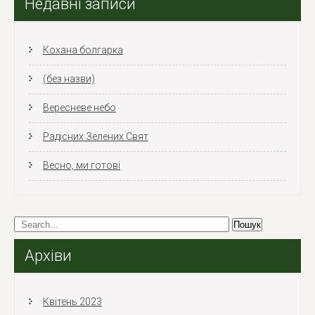
Недавні записи
Кохана болгарка
(без назви)
Вересневе небо
Радісних Зелених Свят
Весно, ми готові
Архіви
Квітень 2023