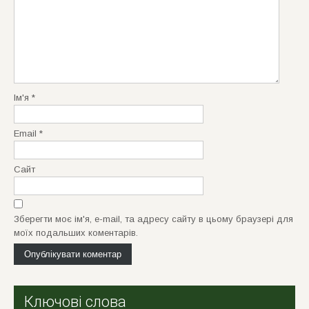
i
g
a
t
i
o
Ім'я
*
n
Email
*
Сайт
Зберегти моє ім'я, e-mail, та адресу сайту в цьому браузері для
моїх подальших коментарів.
Ключові слова