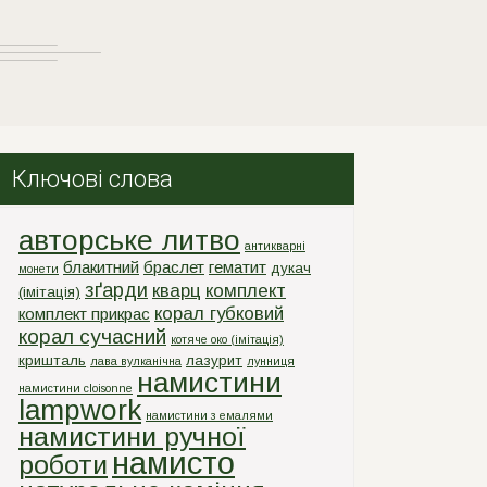
Ключові слова
авторське литво
антикварні
блакитний
браслет
гематит
дукач
монети
зґарди
кварц
комплект
(імітація)
корал губковий
комплект прикрас
корал сучасний
котяче око (імітація)
кришталь
лазурит
лава вулканічна
лунниця
намистини
намистини cloisonne
lampwork
намистини з емалями
намистини ручної
намисто
роботи