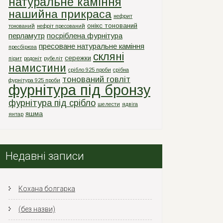
натуральне каміння
нашийна прикраса
нефрит
онікс тонований
тонований
нефріт пресований
перламутр
посріблена фурнітура
пресоване натуральне каміння
пресбірюза
скляні
сережки
пірит
родоніт
рубеліт
намистини
срiбло 925 проби
срiбна
тонований говліт
фурнiтура 925 проби
фурнітура під бронзу
фурнітура під срібло
шелести
ядвіга
яшма
янтар
Недавні записи
Кохана болгарка
(без назви)