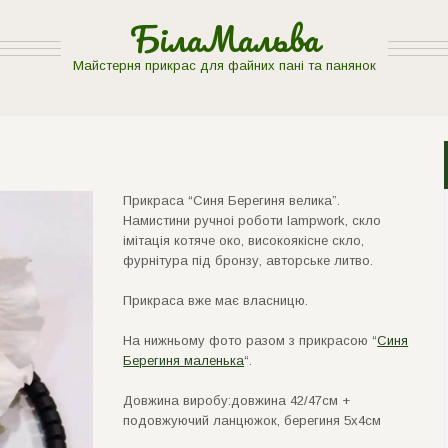
БілаМальва
Майстерня прикрас для файних пані та панянок
Прикраса “Синя Берегиня велика”.
Намистини ручноi роботи lampwork, скло
iмiтацiя котяче око, високоякiсне скло,
фурнiтура пiд бронзу, авторське литво.
Прикраса вже має власницю.
На нижньому фото разом з прикрасою “
Синя
Берегиня маленька
“.
Довжина виробу:довжина 42/47см +
подовжуючий ланцюжок, берегиня 5х4см