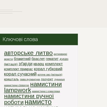
Ключові слова
авторське литво
антикварні
блакитний
браслет
гематит
дукач
монети
зґарди
кварц
комплект
(імітація)
корал губковий
комплект прикрас
корал сучасний
котяче око (імітація)
кришталь
лазурит
лава вулканічна
лунниця
намистини
намистини cloisonne
lampwork
намистини з емалями
намистини ручної
намисто
роботи