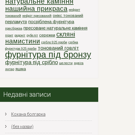
натуральне каміння
нашийна прикраса
нефрит
онікс тонований
тонований
нефріт пресований
перламутр
посріблена фурнітура
пресоване натуральне каміння
пресбірюза
скляні
сережки
пірит
родоніт
рубеліт
намистини
срiбло 925 проби
срiбна
тонований говліт
фурнiтура 925 проби
фурнітура під бронзу
фурнітура під срібло
шелести
ядвіга
яшма
янтар
Недавні записи
Кохана болгарка
(без назви)