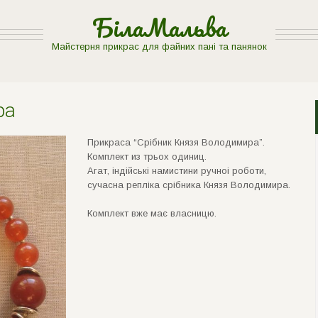
БілаМальва
Майстерня прикрас для файних пані та панянок
ра
Прикраса “Срiбник Князя Володимира”.
Комплект из трьох одиниц.
Агат, iндiйськi намистини ручноi роботи,
сучасна реплiка срiбника Князя Володимира.
Комплект вже має власницю.