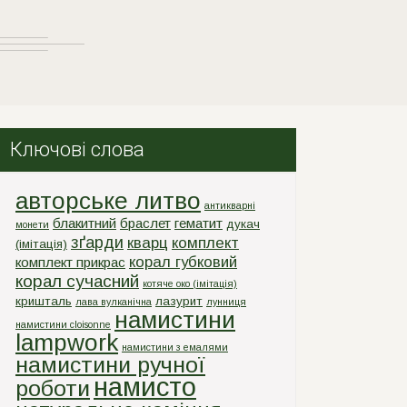
Ключові слова
авторське литво
антикварні
блакитний
браслет
гематит
дукач
монети
зґарди
кварц
комплект
(імітація)
корал губковий
комплект прикрас
корал сучасний
котяче око (імітація)
кришталь
лазурит
лава вулканічна
лунниця
намистини
намистини cloisonne
lampwork
намистини з емалями
намистини ручної
намисто
роботи