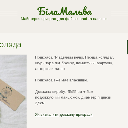
БілаМальва
Майстерня прикрас для файних пані та панянок
коляда
Прикраса “Рiздвяний вечiр. Перша коляда”.
Фурнiтура пiд бронзу, намистини lampwоrk,
авторськи литво.
Прикраса вже має власницю.
Довжина виробу: 45/55 см + 5см
подовжуючий ланцюжок, диаметр пiдвiсiв
2,5см
Як визначити довжину прикраси