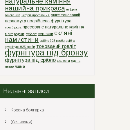
натуральне каміння
нашийна прикраса
нефрит
онікс тонований
тонований
нефріт пресований
перламутр
посріблена фурнітура
пресоване натуральне каміння
пресбірюза
скляні
сережки
пірит
родоніт
рубеліт
намистини
срiбло 925 проби
срiбна
тонований говліт
фурнiтура 925 проби
фурнітура під бронзу
фурнітура під срібло
шелести
ядвіга
яшма
янтар
Недавні записи
Кохана болгарка
(без назви)