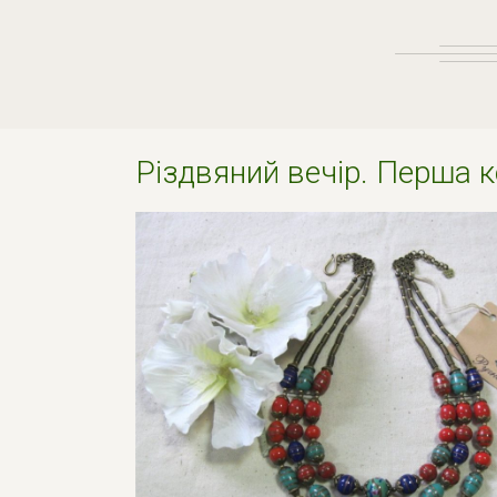
Рiздвяний вечiр. Перша 