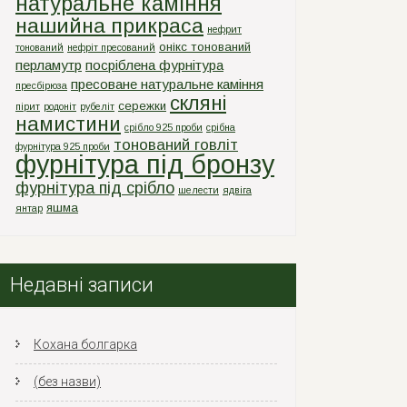
натуральне каміння
нашийна прикраса
нефрит
онікс тонований
тонований
нефріт пресований
перламутр
посріблена фурнітура
пресоване натуральне каміння
пресбірюза
скляні
сережки
пірит
родоніт
рубеліт
намистини
срiбло 925 проби
срiбна
тонований говліт
фурнiтура 925 проби
фурнітура під бронзу
фурнітура під срібло
шелести
ядвіга
яшма
янтар
Недавні записи
Кохана болгарка
(без назви)