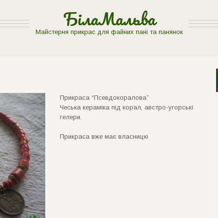
БілаМальва
Майстерня прикрас для файних пані та панянок
Прикраса “Псевдокоралова”
Чеська керамiка пiд корал, австро-угорськi
гелери.
Прикраса вже має власницю