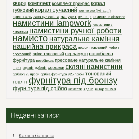
кварц
комплект
корал
комплект прикрас
корал сучасний
губковий
котяче око (імітація)
кришталь
лазурит
лава вулканічна
лунниця
намистини cloisonne
намистини lampwork
намистини з
намистини ручної роботи
емалями
намисто
натуральне каміння
нашийна прикраса
нефрит тонований
нефріт
перламутр
посріблена
онікс тонований
пресований
фурнітура
пресоване натуральне каміння
пресбірюза
скляні намистини
сережки
пірит
родоніт
рубеліт
тонований
срiбло 925 проби
срiбна фурнiтура 925 проби
фурнітура під бронзу
говліт
фурнітура під срібло
яшма
шелести
ядвіга
янтар
Недавні записи
Кохана болгарка