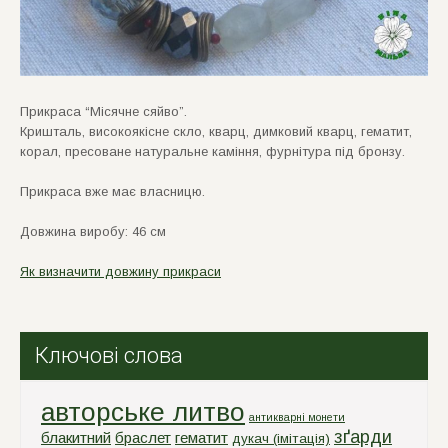
Прикраса “Мiсячне сяйво”.
Кришталь, високоякiсне скло, кварц, димковий кварц, гематит,
корал, пресоване натуральне камiння, фурнiтура пiд бронзу.
Прикраса вже має власницю.
Довжина виробу: 46 см
Як визначити довжину прикраси
Ключові слова
авторське литво
антикварні монети
зґарди
блакитний
браслет
гематит
дукач (імітація)