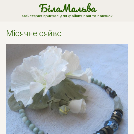
БілаМальва
Майстерня прикрас для файних пані та панянок
Мiсячне сяйво