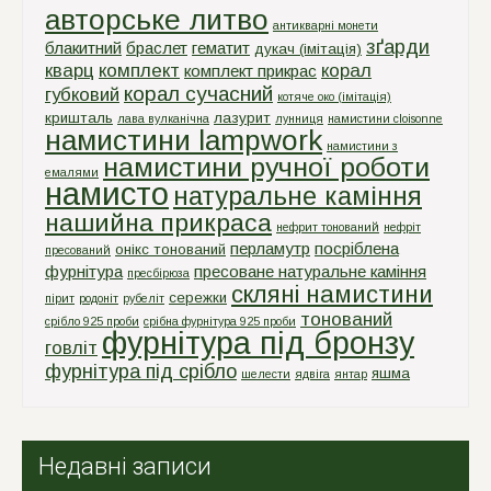
авторське литво
антикварні монети
зґарди
блакитний
браслет
гематит
дукач (імітація)
кварц
комплект
корал
комплект прикрас
корал сучасний
губковий
котяче око (імітація)
кришталь
лазурит
лава вулканічна
лунниця
намистини cloisonne
намистини lampwork
намистини з
намистини ручної роботи
емалями
намисто
натуральне каміння
нашийна прикраса
нефрит тонований
нефріт
перламутр
посріблена
онікс тонований
пресований
фурнітура
пресоване натуральне каміння
пресбірюза
скляні намистини
сережки
пірит
родоніт
рубеліт
тонований
срiбло 925 проби
срiбна фурнiтура 925 проби
фурнітура під бронзу
говліт
фурнітура під срібло
яшма
шелести
ядвіга
янтар
Недавні записи