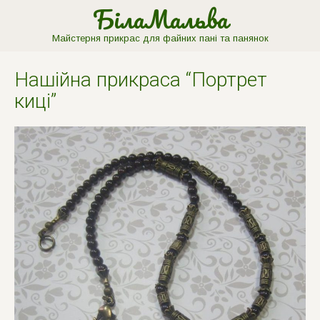
БілаМальва
Майстерня прикрас для файних пані та панянок
Нашiйна прикраса “Портрет
кицi”