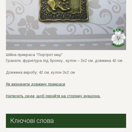
Шiйна прикраса “Портрет кицi”
Гранати, фурнiтура пiд бронзу., кулон – 3х2 см, довжина 42 см
Довжина виробу: 42 см, кулон 3х2 см
Як визначити довжину прикраси
Натисніть сюди, щоб перейти на сторінку аукціона.
Ключові слова