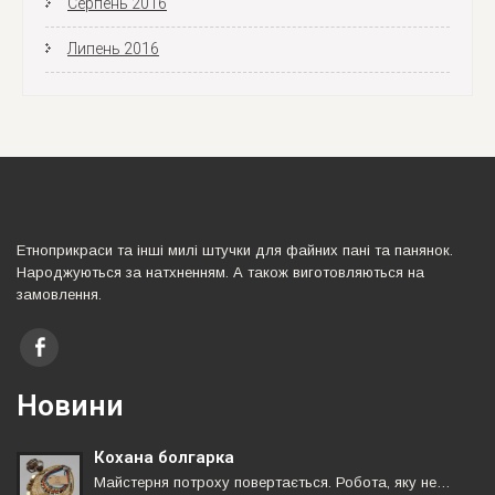
Серпень 2016
Липень 2016
Етноприкраси та iншi милi штучки для файних панi та панянок.
Народжуються за натхненням. А також виготовляються на
замовлення.
Новини
Кохана болгарка
Майстерня потроху повертається. Робота, яку не…