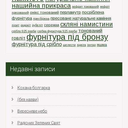
нашийна прикраса
нефрит тонований
нефріт
перламутр
посріблена
онікс тонований
пресований
фурнітура
пресоване натуральне каміння
пресбірюза
скляні намистини
сережки
пірит
родоніт
рубеліт
тонований
срiбло 925 проби
срiбна фурнiтура 925 проби
фурнітура під бронзу
говліт
фурнітура під срібло
яшма
шелести
ядвіга
янтар
Недавні записи
Кохана болгарка
(без назви)
Вересневе небо
Радісних Зелених Свят