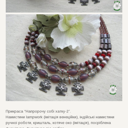
Прикраса “Напророчу собi хатку-2”.
Намистини lampwork (iмiтацiя венецiйки), iндiйськi намистини
ручноi роботи, кришталь, котяче око (iмiтацiя), посрiблена