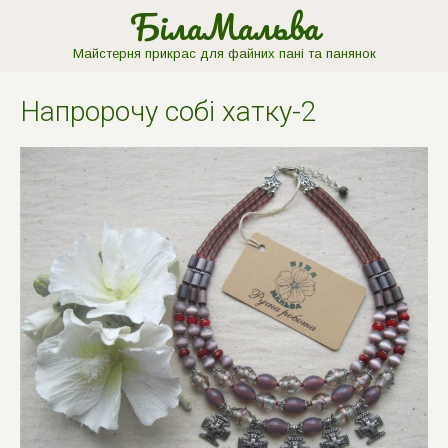
БілаМальва
Майстерня прикрас для файних пані та панянок
Напророчу собi хатку-2