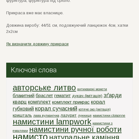
фурнiтура, фурнiтура пiд срiбло.
Прикраса вже має власницю.
Довжина виробу: 44/51 см, подовжуючий ланцюжок 4см, хатки
2х2см
Як визначити довжину прикраси
Ключові слова
авторське литво
антикварні монети
зґарди
блакитний
браслет
гематит
дукач (імітація)
кварц
комплект
корал
комплект прикрас
корал сучасний
губковий
котяче око (імітація)
кришталь
лазурит
лава вулканічна
лунниця
намистини cloisonne
намистини lampwork
намистини з
намистини ручної роботи
емалями
намисто
натуральне каміння