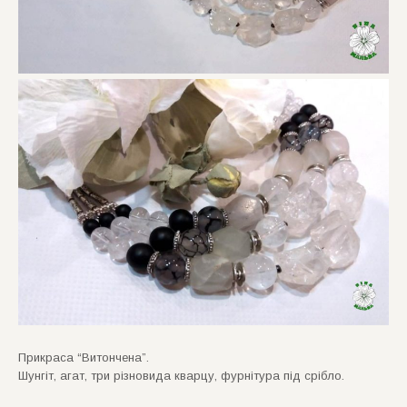
Прикраса “Витончена”.
Шунгiт, агат, три рiзновида кварцу, фурнiтура пiд срiбло.