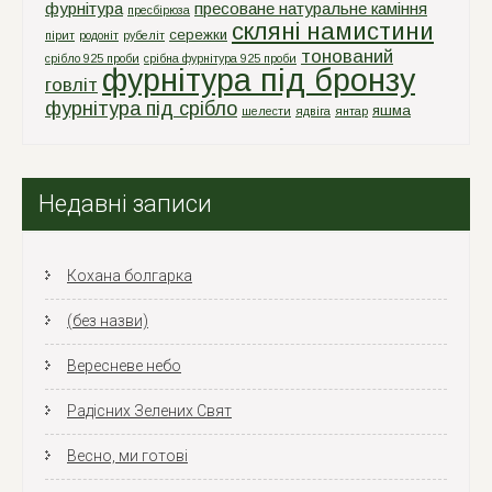
фурнітура
пресоване натуральне каміння
пресбірюза
скляні намистини
сережки
пірит
родоніт
рубеліт
тонований
срiбло 925 проби
срiбна фурнiтура 925 проби
фурнітура під бронзу
говліт
фурнітура під срібло
яшма
шелести
ядвіга
янтар
Недавні записи
Кохана болгарка
(без назви)
Вересневе небо
Радісних Зелених Свят
Весно, ми готові