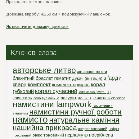
Прикраса вже має власницю.
Довжина виробу: 41/50 см + подовжуючий ланцюжок.
Як визначити довжину прикраси
Ключові слова
авторське литво
антикварні монети
зґарди
блакитний
браслет
гематит
дукач (імітація)
кварц
комплект
корал
комплект прикрас
корал сучасний
губковий
котяче око (імітація)
кришталь
лазурит
лава вулканічна
лунниця
намистини cloisonne
намистини lampwork
намистини з
намистини ручної роботи
емалями
намисто
натуральне каміння
нашийна прикраса
нефрит тонований
нефріт
перламутр
посріблена
онікс тонований
пресований