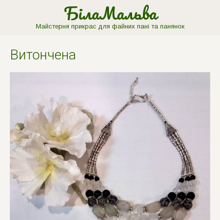
БілаМальва
Майстерня прикрас для файних пані та панянок
Витончена