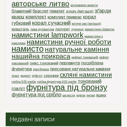
авторське литво
антикварні монети
зґарди
блакитний
браслет
гематит
дукач (імітація)
кварц
комплект
корал
комплект прикрас
корал сучасний
губковий
котяче око (імітація)
кришталь
лазурит
лава вулканічна
лунниця
намистини cloisonne
намистини lampwork
намистини з
намистини ручної роботи
емалями
намисто
натуральне каміння
нашийна прикраса
нефрит тонований
нефріт
перламутр
посріблена
онікс тонований
пресований
фурнітура
пресоване натуральне каміння
пресбірюза
скляні намистини
сережки
пірит
родоніт
рубеліт
тонований
срiбло 925 проби
срiбна фурнiтура 925 проби
фурнітура під бронзу
говліт
фурнітура під срібло
яшма
шелести
ядвіга
янтар
Недавні записи