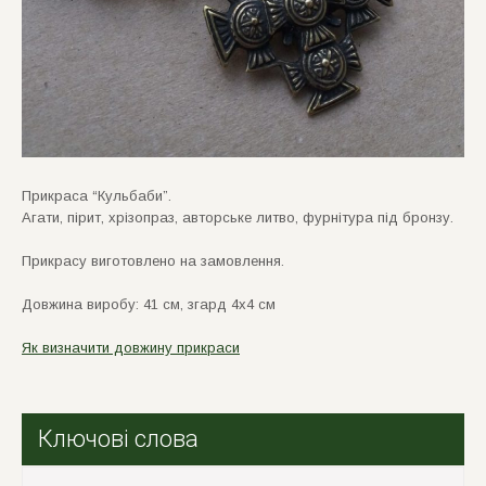
Прикраса “Кульбаби”.
Агати, пiрит, хрiзопраз, авторське литво, фурнiтура пiд бронзу.
Прикрасу виготовлено на замовлення.
Довжина виробу: 41 см, згард 4х4 см
Як визначити довжину прикраси
Ключові слова