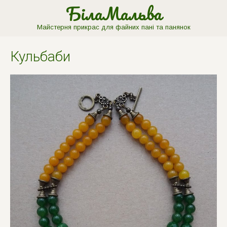
БілаМальва
Майстерня прикрас для файних пані та панянок
Кульбаби