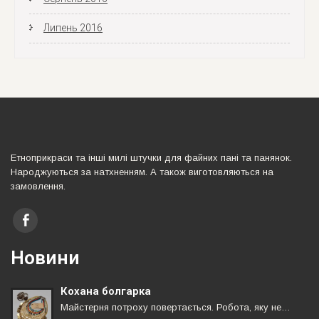
Липень 2016
Етноприкраси та iншi милi штучки для файних панi та панянок.
Народжуються за натхненням. А також виготовляються на
замовлення.
Новини
Кохана болгарка
Майстерня потроху повертається. Робота, яку не…