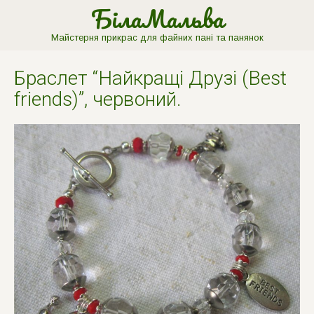
БілаМальва
Майстерня прикрас для файних пані та панянок
Браслет “Найкращi Друзi (Best
friends)”, червоний.