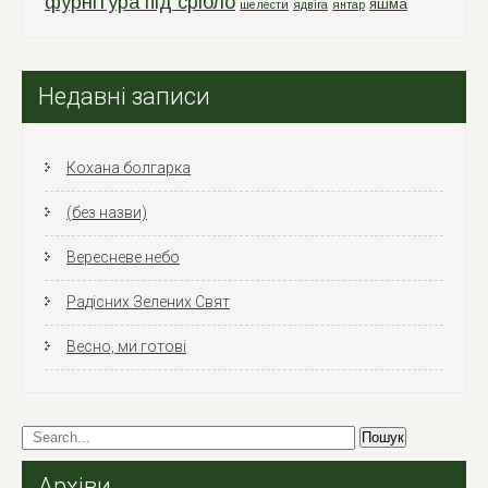
фурнітура під срібло
яшма
шелести
ядвіга
янтар
Недавні записи
Кохана болгарка
(без назви)
Вересневе небо
Радісних Зелених Свят
Весно, ми готові
Архіви