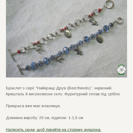
Браслет з серії “Найкращi Друзi (Best friends)”, червоний.
Кришталь й високоякiсне скло. Фурнiтурний сплав пiд срiбло.
Прикраса вже має власницю.
Довжина виробу: 20 см, пiдвiски- 1-1,5 см
Натисніть сюди, щоб перейти на сторінку аукціона.