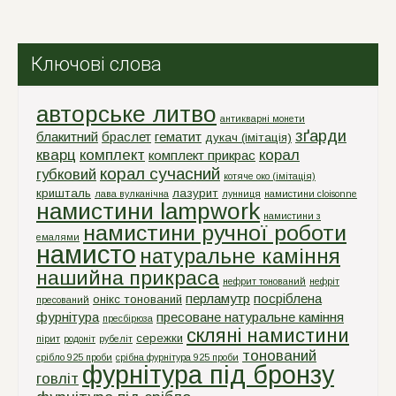
Ключові слова
авторське литво
антикварні монети
зґарди
блакитний
браслет
гематит
дукач (імітація)
кварц
комплект
корал
комплект прикрас
корал сучасний
губковий
котяче око (імітація)
кришталь
лазурит
лава вулканічна
лунниця
намистини cloisonne
намистини lampwork
намистини з
намистини ручної роботи
емалями
намисто
натуральне каміння
нашийна прикраса
нефрит тонований
нефріт
перламутр
посріблена
онікс тонований
пресований
фурнітура
пресоване натуральне каміння
пресбірюза
скляні намистини
сережки
пірит
родоніт
рубеліт
тонований
срiбло 925 проби
срiбна фурнiтура 925 проби
фурнітура під бронзу
говліт