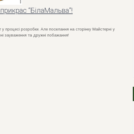
 прикрас “БілаМальва”!
 у процесі розробки. Але посилання на сторінку Майстерні у
нi зауваження та дружнi побажання!