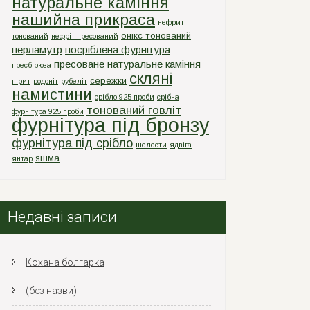
натуральне каміння
нашийна прикраса
нефрит
онікс тонований
тонований
нефріт пресований
перламутр
посріблена фурнітура
пресоване натуральне каміння
пресбірюза
скляні
сережки
пірит
родоніт
рубеліт
намистини
срiбло 925 проби
срiбна
тонований говліт
фурнiтура 925 проби
фурнітура під бронзу
фурнітура під срібло
шелести
ядвіга
яшма
янтар
Недавні записи
Кохана болгарка
(без назви)