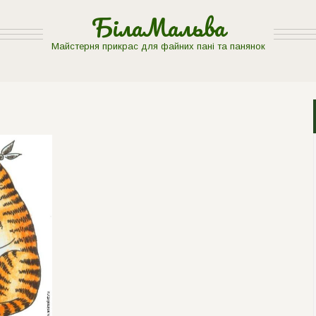
БілаМальва
Майстерня прикрас для файних пані та панянок