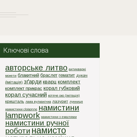
Ключові слова
авторське литво
антикварні
блакитний
браслет
гематит
дукач
монети
зґарди
кварц
комплект
(імітація)
корал губковий
комплект прикрас
корал сучасний
котяче око (імітація)
кришталь
лазурит
лава вулканічна
лунниця
намистини
намистини cloisonne
lampwork
намистини з емалями
намистини ручної
намисто
роботи